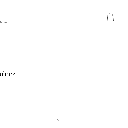
More
uinez