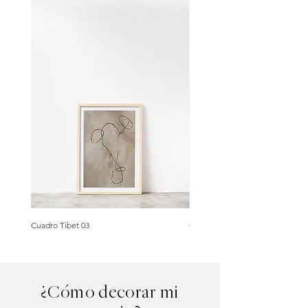
Cuadro Tibet 03
Cuadro Tibet 02
¿Cómo decorar mi