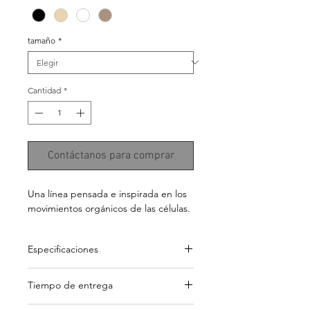
tamaño
*
Cantidad
*
Contáctanos para comprar
Una línea pensada e inspirada en los
movimientos orgánicos de las células.
Especificaciones
Cuadro de madera natural con vidrio,
Tiempo de entrega
paspartú y lámina de papel pintada a
mano.